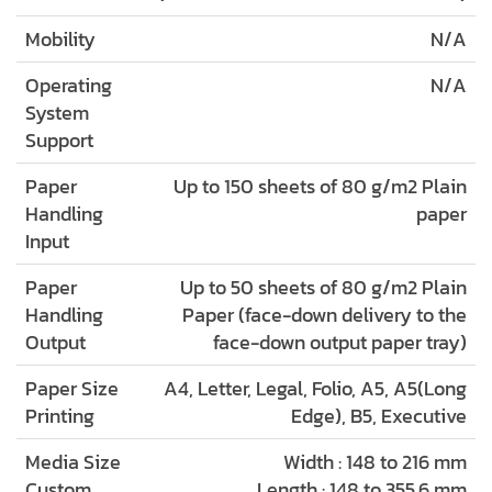
Mobility
N/A
Operating
N/A
System
Support
Paper
Up to 150 sheets of 80 g/m2 Plain
Handling
paper
Input
Paper
Up to 50 sheets of 80 g/m2 Plain
Handling
Paper (face-down delivery to the
Output
face-down output paper tray)
Paper Size
A4, Letter, Legal, Folio, A5, A5(Long
Printing
Edge), B5, Executive
Media Size
Width : 148 to 216 mm
Custom
Length : 148 to 355.6 mm