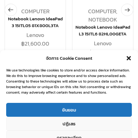
COMPUTER
COMPUTER
,
Notebook Lenovo IdeaPad
NOTEBOOK
3 15ITL05 81X800L3TA
Notebook Lenovo IdeaPad
L3 15ITL6 82HL00GETA
Lenovo
Lenovo
฿
21,600.00
฿
19,580.00
จัดการ Cookie Consent
อ่านเพิ่ม
อ่านเพิ่ม
We use technologies like cookies to store and/or access device information.
We do this to improve browsing experience and to show personalized ads.
Consenting to these technologies will allow us to process data such as
browsing behavior or unique IDs on this site. Not consenting or withdrawing
consent, may adversely affect certain features and functions.
Related products
ยินยอม
ปฏิเสธ
ดูรายละเอียด