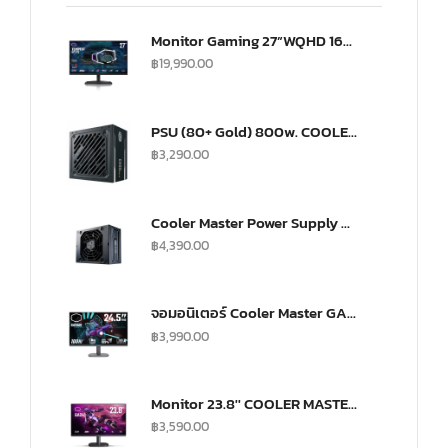
Monitor Gaming 27”WQHD 165Hz ultra-IPS Monitor(US) (CMI-GP27-FQS-US)
฿
19,990.00
PSU (80+ Gold) 800w. COOLER MASTER G800 (MPW-8001-ACAAG)
฿
3,290.00
Cooler Master Power Supply V SFX 750Watt Fully Modular A/EU Cable Gold
฿
4,390.00
จอมอนิเตอร์ Cooler Master GA2501 Gaming Monitor (IPS 100Hz)
฿
3,990.00
Monitor 23.8'' COOLER MASTER GA241
฿
3,590.00