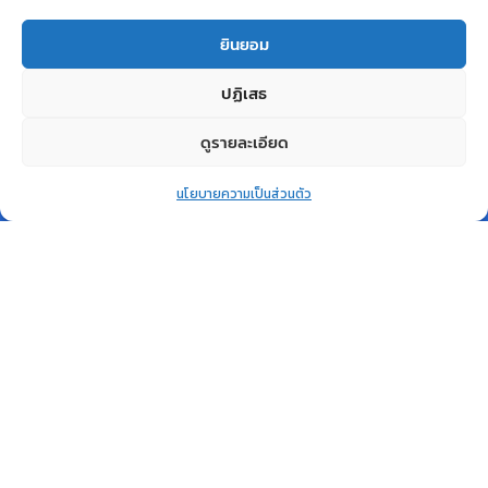
Related products
ยินยอม
ปฏิเสธ
ดูรายละเอียด
0
สินค้าหมด
สินค้าหมด
นโยบายความเป็นส่วนตัว
แล้ว
แล้ว
Home
Shop
Wishlist
Account
More
QUICK VIEW
QUICK VIEW
Desktop PC
COMPUTER
,
PC Lenovo ThinkCentre
NOTEBOOK
M70t TW i5-10400 8G
Notebook Lenovo IdeaPad
SSD256G DOS
L3 15ITL6 82HL00GETA
Lenovo
Lenovo
฿
17,970.00
฿
19,580.00