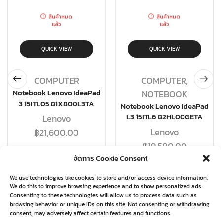
สินค้าหมด
สินค้าหมด
แล้ว
แล้ว
QUICK VIEW
QUICK VIEW
COMPUTER
COMPUTER
,
Notebook Lenovo IdeaPad
NOTEBOOK
3 15ITL05 81X800L3TA
Notebook Lenovo IdeaPad
L3 15ITL6 82HL00GETA
Lenovo
Lenovo
฿
21,600.00
฿
19,580.00
อ่านเพิ่ม
จัดการ Cookie Consent
อ่านเพิ่ม
We use technologies like cookies to store and/or access device information.
We do this to improve browsing experience and to show personalized ads.
Consenting to these technologies will allow us to process data such as
browsing behavior or unique IDs on this site. Not consenting or withdrawing
consent, may adversely affect certain features and functions.