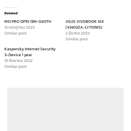
Related
MSI PRO DP10 13M-040TH
ASUS VIVOBOOK 14X
13 กรกฎาคม 2023
(X1403ZA-LY701WS)
Similar post
2 มีนาคม 2023
Similar post
Kaspersky Internet Security
3-Device 1 year
19 กันยายน 2022
Similar post