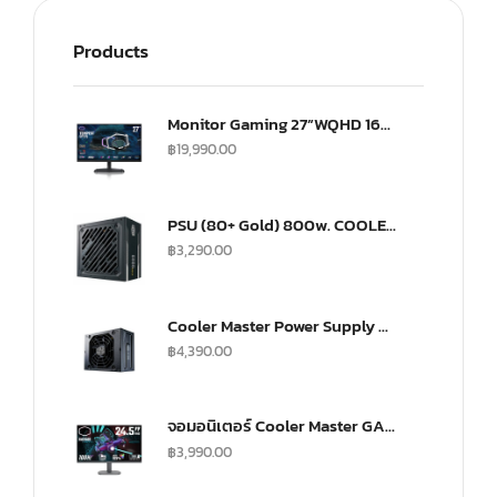
Products
Monitor Gaming 27”WQHD 165Hz ultra-IPS Monitor(US) (CMI-GP27-FQS-US)
฿
19,990.00
PSU (80+ Gold) 800w. COOLER MASTER G800 (MPW-8001-ACAAG)
฿
3,290.00
Cooler Master Power Supply V SFX 750Watt Fully Modular A/EU Cable Gold
฿
4,390.00
จอมอนิเตอร์ Cooler Master GA2501 Gaming Monitor (IPS 100Hz)
฿
3,990.00