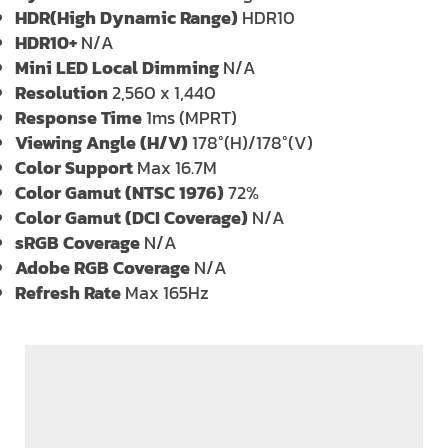
HDR(High Dynamic Range)
HDR10
HDR10+
N/A
Mini LED Local Dimming
N/A
Resolution
2,560 x 1,440
Response Time
1ms (MPRT)
Viewing Angle (H/V)
178°(H)/178°(V)
Color Support
Max 16.7M
Color Gamut (NTSC 1976)
72%
Color Gamut (DCI Coverage)
N/A
sRGB Coverage
N/A
Adobe RGB Coverage
N/A
Refresh Rate
Max 165Hz