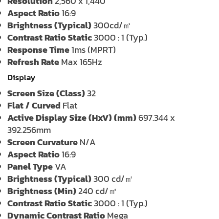
Resolution
2,560 x 1,440
Aspect Ratio
16:9
Brightness (Typical)
300cd/㎡
Contrast Ratio Static
3000 : 1 (Typ.)
Response Time
1ms (MPRT)
Refresh Rate
Max 165Hz
Display
Screen Size (Class)
32
Flat / Curved
Flat
Active Display Size (HxV) (mm)
697.344 x
392.256mm
Screen Curvature
N/A
Aspect Ratio
16:9
Panel Type
VA
Brightness (Typical)
300 cd/㎡
Brightness (Min)
240 cd/㎡
Contrast Ratio Static
3000 : 1 (Typ.)
Dynamic Contrast Ratio
Mega