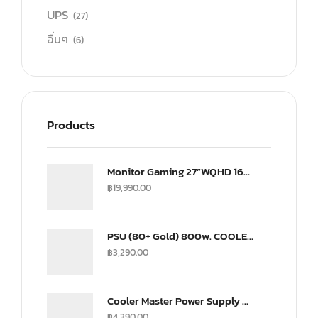
UPS
(27)
อื่นๆ
(6)
Products
Monitor Gaming 27”WQHD 165Hz ultra-IPS Monitor(US) (CMI-GP27-FQS-US)
฿
19,990.00
PSU (80+ Gold) 800w. COOLER MASTER G800 (MPW-8001-ACAAG)
฿
3,290.00
Cooler Master Power Supply V SFX 750Watt Fully Modular A/EU Cable Gold
฿
4,390.00