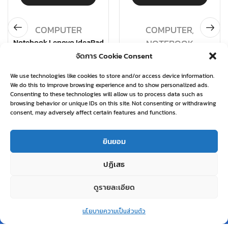
COMPUTER
COMPUTER
,
Notebook Lenovo IdeaPad
NOTEBOOK
3 15ITL05 81X800L3TA
จัดการ Cookie Consent
Notebook Lenovo IdeaPad
L3 15ITL6 82HL00GETA
Lenovo
We use technologies like cookies to store and/or access device information.
Lenovo
฿
21,600.00
We do this to improve browsing experience and to show personalized ads.
Consenting to these technologies will allow us to process data such as
฿
19,580.00
browsing behavior or unique IDs on this site. Not consenting or withdrawing
อ่านเพิ่ม
consent, may adversely affect certain features and functions.
อ่านเพิ่ม
ยินยอม
ปฏิเสธ
Related products
ดูรายละเอียด
0
หยิบใส่ตะกร้า
นโยบายความเป็นส่วนตัว
Home
Shop
Wishlist
Account
More