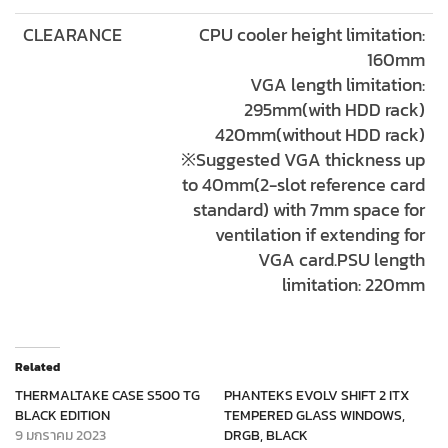
CLEARANCE
CPU cooler height limitation:
160mm
VGA length limitation:
295mm(with HDD rack)
420mm(without HDD rack)
※Suggested VGA thickness up
to 40mm(2-slot reference card
standard) with 7mm space for
ventilation if extending for
VGA card.PSU length
limitation: 220mm
Related
THERMALTAKE CASE S500 TG
PHANTEKS EVOLV SHIFT 2 ITX
BLACK EDITION
TEMPERED GLASS WINDOWS,
9 มกราคม 2023
DRGB, BLACK