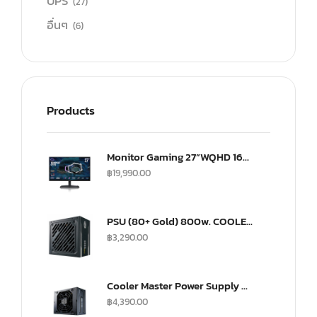
UPS
(27)
อื่นๆ
(6)
Products
Monitor Gaming 27”WQHD 165Hz ultra-IPS Monitor(US) (CMI-GP27-FQS-US)
฿
19,990.00
PSU (80+ Gold) 800w. COOLER MASTER G800 (MPW-8001-ACAAG)
฿
3,290.00
Cooler Master Power Supply V SFX 750Watt Fully Modular A/EU Cable Gold
฿
4,390.00