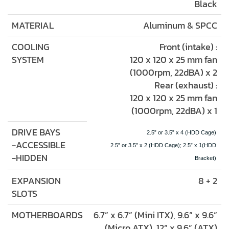
Black
MATERIAL
Aluminum & SPCC
COOLING
Front (intake) :
SYSTEM
120 x 120 x 25 mm fan
(1000rpm, 22dBA) x 2
Rear (exhaust) :
120 x 120 x 25 mm fan
(1000rpm, 22dBA) x 1
DRIVE BAYS
2.5” or 3.5” x 4 (HDD Cage)
-ACCESSIBLE
2.5” or 3.5” x 2 (HDD Cage); 2.5” x 1(HDD
-HIDDEN
Bracket)
EXPANSION
8 + 2
SLOTS
MOTHERBOARDS
6.7” x 6.7” (Mini ITX), 9.6” x 9.6”
(Micro ATX), 12” x 9.6” (ATX)