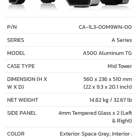
P/N
CA-1L3-00M9WN-00
SERIES
A Series
MODEL
A500 Aluminum TG
CASE TYPE
Mid Tower
DIMENSION (H X
560 x 236 x 510 mm
W X D)
(22 x 9.3 x 20.1 inch)
NET WEIGHT
14.82 kg / 32.67 lb
SIDE PANEL
4mm Tempered Glass x 2 (Left
& Right)
COLOR
Exterior: Space Gray; Interior :