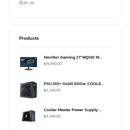
อื่นๆ
(6)
Products
Monitor Gaming 27”WQHD 165Hz ultra-IPS Monitor(US) (CMI-GP27-FQS-US)
฿
19,990.00
PSU (80+ Gold) 800w. COOLER MASTER G800 (MPW-8001-ACAAG)
฿
3,290.00
Cooler Master Power Supply V SFX 750Watt Fully Modular A/EU Cable Gold
฿
4,390.00