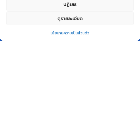
ปฏิเสธ
ดูรายละเอียด
0
หยิบใส่ตะกร้า
สินค้าหมด
สินค้าหมด
นโยบายความเป็นส่วนตัว
แล้ว
แล้ว
Home
Shop
Wishlist
Account
More
QUICK VIEW
QUICK VIEW
GADGET
GADGET
Honeywell KIT BLACK
BenQ Projector Model
STND-15F03-009-6
SH753
Honeywell
BenQ
฿
3,355.00
฿
42,500.00
อ่านเพิ่ม
อ่านเพิ่ม