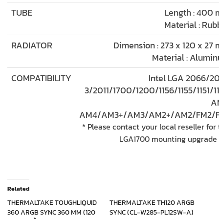
TUBE
Length : 400
Material : Rub
RADIATOR
Dimension : 273 x 120 x 27
Material : Alumi
COMPATIBILITY
Intel LGA 2066/20
3/2011/1700/1200/1156/1155/1151/1
A
AM4/AM3+/AM3/AM2+/AM2/FM2/
* Please contact your local reseller for
LGA1700 mounting upgrade k
Related
THERMALTAKE TOUGHLIQUID
THERMALTAKE TH120 ARGB
360 ARGB SYNC 360 MM (120
SYNC (CL-W285-PL12SW-A)