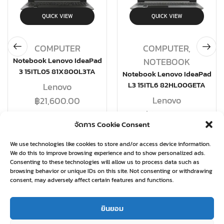
QUICK VIEW
QUICK VIEW
COMPUTER
COMPUTER
,
Notebook Lenovo IdeaPad
NOTEBOOK
3 15ITL05 81X800L3TA
Notebook Lenovo IdeaPad
L3 15ITL6 82HL00GETA
Lenovo
Lenovo
฿
21,600.00
฿
19,580.00
จัดการ Cookie Consent
อ่านเพิ่ม
อ่านเพิ่ม
We use technologies like cookies to store and/or access device information.
We do this to improve browsing experience and to show personalized ads.
Consenting to these technologies will allow us to process data such as
browsing behavior or unique IDs on this site. Not consenting or withdrawing
consent, may adversely affect certain features and functions.
Related products
ยินยอม