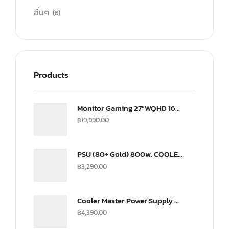
อื่นๆ
(6)
Products
Monitor Gaming 27”WQHD 165Hz ultra-IPS Monitor(US) (CMI-GP27-FQS-US)
฿
19,990.00
PSU (80+ Gold) 800w. COOLER MASTER G800 (MPW-8001-ACAAG)
฿
3,290.00
Cooler Master Power Supply V SFX 750Watt Fully Modular A/EU Cable Gold
฿
4,390.00