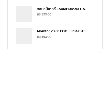
จอมอนิเตอร์ Cooler Master GA2501 Gaming Monitor (IPS 100Hz)
฿
3,990.00
Monitor 23.8'' COOLER MASTER GA241
฿
3,590.00