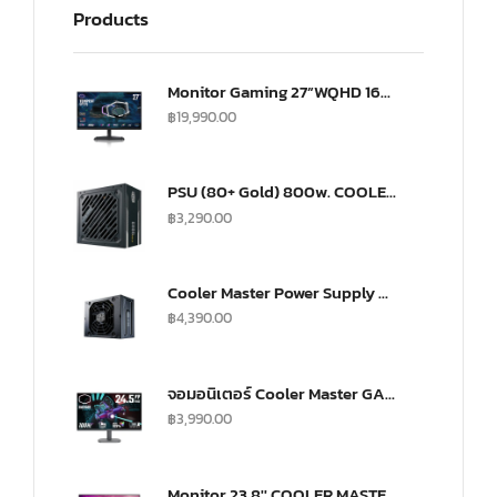
Products
Monitor Gaming 27”WQHD 165Hz ultra-IPS Monitor(US) (CMI-GP27-FQS-US)
฿
19,990.00
PSU (80+ Gold) 800w. COOLER MASTER G800 (MPW-8001-ACAAG)
฿
3,290.00
Cooler Master Power Supply V SFX 750Watt Fully Modular A/EU Cable Gold
฿
4,390.00
จอมอนิเตอร์ Cooler Master GA2501 Gaming Monitor (IPS 100Hz)
฿
3,990.00
Monitor 23.8'' COOLER MASTER GA241