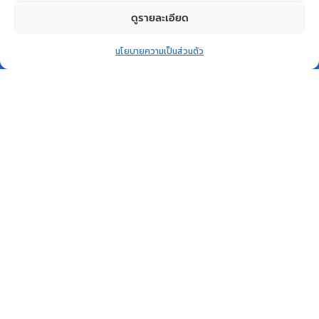
ดูรายละเอียด
0
นโยบายความเป็นส่วนตัว
Home
Shop
Wishlist
Account
More
สินค้าหมด
สินค้าหมด
แล้ว
แล้ว
QUICK VIEW
QUICK VIEW
GADGET
GADGET
HP 711 3-pack 29-ml Yellow
HP INK TANK 415 EM WL
DesignJet Ink Cartridges
BASE WW
HP
HP
฿
2,230.00
฿
4,500.00
อ่านเพิ่ม
อ่านเพิ่ม