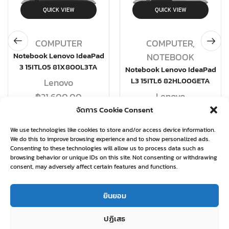
QUICK VIEW
QUICK VIEW
COMPUTER
COMPUTER
,
Notebook Lenovo IdeaPad
NOTEBOOK
3 15ITL05 81X800L3TA
Notebook Lenovo IdeaPad
L3 15ITL6 82HL00GETA
Lenovo
Lenovo
฿
21,600.00
จัดการ Cookie Consent
฿
19,580.00
อ่านเพิ่ม
We use technologies like cookies to store and/or access device information.
อ่านเพิ่ม
We do this to improve browsing experience and to show personalized ads.
Consenting to these technologies will allow us to process data such as
browsing behavior or unique IDs on this site. Not consenting or withdrawing
consent, may adversely affect certain features and functions.
Related products
ยินยอม
ปฏิเสธ