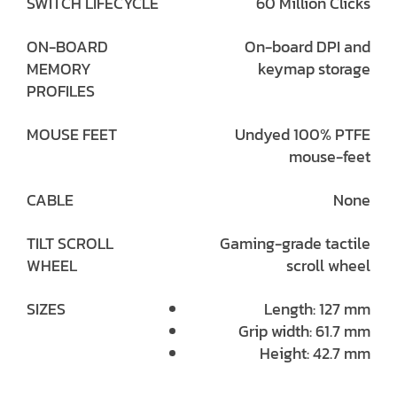
SWITCH LIFECYCLE
60 Million Clicks
ON-BOARD
On-board DPI and
MEMORY
keymap storage
PROFILES
MOUSE FEET
Undyed 100% PTFE
mouse-feet
CABLE
None
TILT SCROLL
Gaming-grade tactile
WHEEL
scroll wheel
SIZES
Length: 127 mm
Grip width: 61.7 mm
Height: 42.7 mm