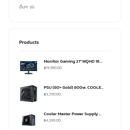
อื่นๆ
(6)
Products
Monitor Gaming 27”WQHD 165Hz ultra-IPS Monitor(US) (CMI-GP27-FQS-US)
฿
19,990.00
PSU (80+ Gold) 800w. COOLER MASTER G800 (MPW-8001-ACAAG)
฿
3,290.00
Cooler Master Power Supply V SFX 750Watt Fully Modular A/EU Cable Gold
฿
4,390.00