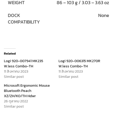
WEIGHT
86 – 103 g / 3.03 – 3.63 oz
DOCK
None
COMPATIBILITY
Related
Logi 920-007941 MK235
Logi 920-006315 MK270R
W.less Combo-TH
W.less Combo-TH
11 สิงหาคม 2023
11 สิงหาคม 2023
Similar post
Similar post
Microsoft Ergonomic Mouse
Bluetooth Peach
XZ/ZH/KO/TH Hdwr
26 ตุลาคม 2022
Similar post