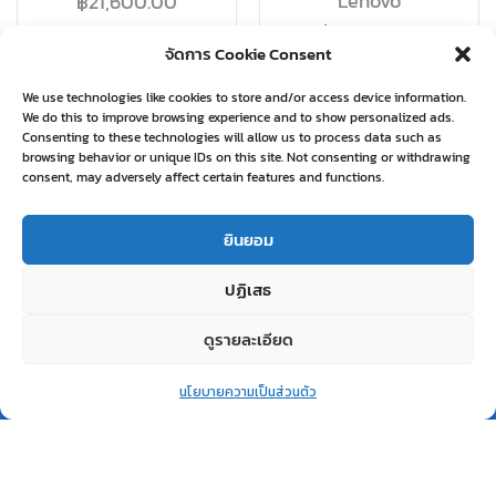
Lenovo
฿
21,600.00
฿
19,580.00
จัดการ Cookie Consent
อ่านเพิ่ม
อ่านเพิ่ม
We use technologies like cookies to store and/or access device information.
We do this to improve browsing experience and to show personalized ads.
Consenting to these technologies will allow us to process data such as
browsing behavior or unique IDs on this site. Not consenting or withdrawing
consent, may adversely affect certain features and functions.
Related products
ยินยอม
ปฏิเสธ
ดูรายละเอียด
0
หยิบใส่ตะกร้า
สินค้าหมด
สินค้าหมด
นโยบายความเป็นส่วนตัว
แล้ว
แล้ว
Home
Shop
Wishlist
Account
More
QUICK VIEW
QUICK VIEW