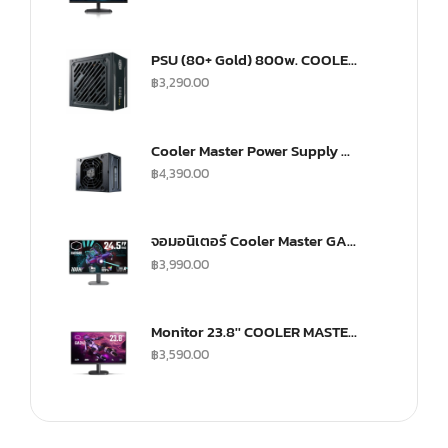
PSU (80+ Gold) 800w. COOLER MASTER G800 (MPW-8001-ACAAG)
฿
3,290.00
Cooler Master Power Supply V SFX 750Watt Fully Modular A/EU Cable Gold
฿
4,390.00
จอมอนิเตอร์ Cooler Master GA2501 Gaming Monitor (IPS 100Hz)
฿
3,990.00
Monitor 23.8'' COOLER MASTER GA241
฿
3,590.00