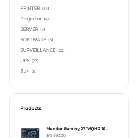
PRINTER
(35)
Projector
(4)
SERVER
(5)
SOFTWARE
(6)
SURVEILLANCE
(22)
UPS
(27)
อื่นๆ
(6)
Products
Monitor Gaming 27”WQHD 165Hz ultra-IPS Monitor(US) (CMI-GP27-FQS-US)
฿
19,990.00