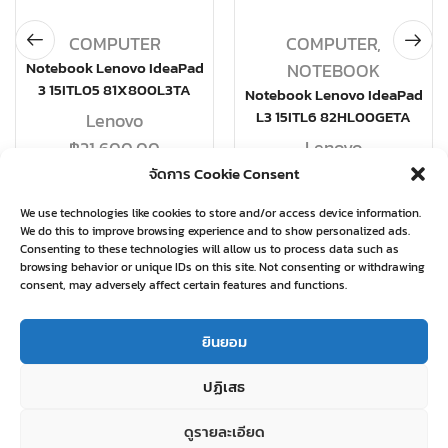
COMPUTER
COMPUTER
,
Notebook Lenovo IdeaPad
NOTEBOOK
3 15ITL05 81X800L3TA
Notebook Lenovo IdeaPad
L3 15ITL6 82HL00GETA
Lenovo
Lenovo
฿
21,600.00
จัดการ Cookie Consent
฿
19,580.00
อ่านเพิ่ม
We use technologies like cookies to store and/or access device information.
อ่านเพิ่ม
We do this to improve browsing experience and to show personalized ads.
Consenting to these technologies will allow us to process data such as
browsing behavior or unique IDs on this site. Not consenting or withdrawing
consent, may adversely affect certain features and functions.
Related products
ยินยอม
ปฏิเสธ
ดูรายละเอียด