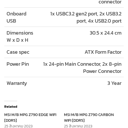
connector
Onboard
1x USBC3.2 gen2 port, 2x USB3.2
USB
port, 4x USB2.0 port
Dimensions
30.5 x 24.4 cm
W x D x H
Case spec
ATX Form Factor
Power Pin
1x 24-pin Main Connector, 2x 8-pin
Power Connector
Warranty
3 Year
Related
MSI M/B MPG Z790 EDGE WIFI
MSI M/B MPG Z790 CARBON
[DDR5]
WIFI [DDR5]
25 สิงหาคม 2023
25 สิงหาคม 2023