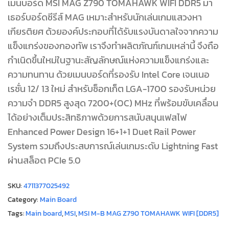
เมนบอร์ด MSI MAG Z790 TOMAHAWK WIFI DDR5 มา
เธอร์บอร์ดซีรีส์ MAG เหมาะสำหรับนักเล่นเกมแสวงหา
เกียรติยศ ด้วยองค์ประกอบที่ได้รับแรงบันดาลใจจากความ
แข็งแกร่งของกองทัพ เราจึงทำผลิตภัณฑ์เกมเหล่านี้ จึงถือ
กำเนิดขึ้นใหม่ในฐานะสัญลักษณ์แห่งความแข็งแกร่งและ
ความทนทาน ด้วยเมนบอร์ดที่รองรับ Intel Core เจนเนอ
เรชั่น 12/ 13 ใหม่ สำหรับซ็อกเก็ต LGA-1700 รองรับหน่วย
ความจำ DDR5 สูงสุด 7200+(OC) MHz ที่พร้อมขับเคลื่อน
ได้อย่างเต็มประสิทธิภาพด้วยการสนับสนุนเฟสไฟ
Enhanced Power Design 16+1+1 Duet Rail Power
System รวมถึงประสบการณ์เล่นเกมระดับ Lightning Fast
ผ่านสล็อต PCIe 5.0
SKU:
4711377025492
Category:
Main Board
Tags:
Main board
,
MSI
,
MSI M-B MAG Z790 TOMAHAWK WIFI [DDR5]